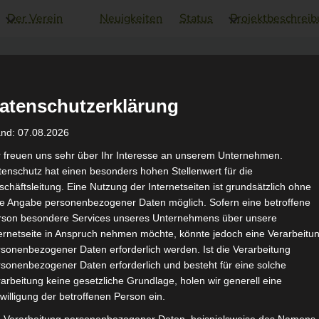
Der Verein
Neuigkeiten
Status
Projektbeschrei
AR Schloss Hamborn
atenschutzerklärung
Gemeinschaft erFahren
and: 07.08.2026
r freuen uns sehr über Ihr Interesse an unserem Unternehmen.
enschutz hat einen besonders hohen Stellenwert für die
chäftsleitung. Eine Nutzung der Internetseiten ist grundsätzlich ohne
de Angabe personenbezogener Daten möglich. Sofern eine betroffene
rson besondere Services unseres Unternehmens über unsere
ternetseite in Anspruch nehmen möchte, könnte jedoch eine Verarbeitu
sonenbezogener Daten erforderlich werden. Ist die Verarbeitung
sonenbezogener Daten erforderlich und besteht für eine solche
arbeitung keine gesetzliche Grundlage, holen wir generell eine
willigung der betroffenen Person ein.
 Rechte vorbehalten.