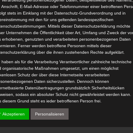
e Verarbeitung personenbezogener Daten, beispielsweise des Namens,
 Anschrift, E-Mail-Adresse oder Telefonnummer einer betroffenen Pers
olgt stets im Einklang mit der Datenschutz-Grundverordnung und in
ereinstimmung mit den für uns geltenden landesspezifischen
tenschutzbestimmungen. Mittels dieser Datenschutzerklärung möchte
ser Unternehmen die Öffentlichkeit über Art, Umfang und Zweck der vo
s erhobenen, genutzten und verarbeiteten personenbezogenen Daten
ormieren. Ferner werden betroffene Personen mittels dieser
tenschutzerklärung über die ihnen zustehenden Rechte aufgeklärt.
 haben als für die Verarbeitung Verantwortlicher zahlreiche technische
d organisatorische Maßnahmen umgesetzt, um einen möglichst
kenlosen Schutz der über diese Internetseite verarbeiteten
rsonenbezogenen Daten sicherzustellen. Dennoch können
ernetbasierte Datenübertragungen grundsätzlich Sicherheitslücken
weisen, sodass ein absoluter Schutz nicht gewährleistet werden kann.
 diesem Grund steht es jeder betroffenen Person frei,
rsonenbezogene Daten auch auf alternativen Wegen, beispielsweise
✓ Akzeptieren
Personalisieren
efonisch, an uns zu übermitteln.
egriffsbestimmungen