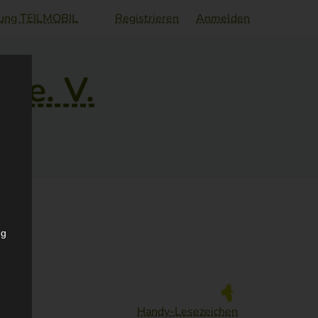
bung TEILMOBIL
Registrieren
Anmelden
 e. V.
ng
Handy-Lesezeichen