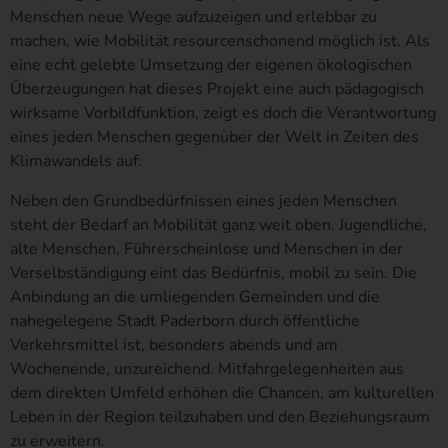
Menschen neue Wege aufzuzeigen und erlebbar zu
Erdmut Bauer
machen, wie Mobilität resourcenschonend möglich ist. Als
Schloss Hamborn 53
eine echt gelebte Umsetzung der eigenen ökologischen
Überzeugungen hat dieses Projekt eine auch pädagogisch
33178 Borchen - Deutschland
wirksame Vorbildfunktion, zeigt es doch die Verantwortung
Telefon: +49 5251 389-293
eines jeden Menschen gegenüber der Welt in Zeiten des
Klimawandels auf.
Cookies
Neben den Grundbedürfnissen eines jeden Menschen
Die Internetseiten verwenden Cookies. Cookies sind Textdateien,
steht der Bedarf an Mobilität ganz weit oben. Jugendliche,
welche über einen Internetbrowser auf einem Computersystem
alte Menschen, Führerscheinlose und Menschen in der
abgelegt und gespeichert werden.
Verselbständigung eint das Bedürfnis, mobil zu sein. Die
Zahlreiche Internetseiten und Server verwenden Cookies. Viele
Anbindung an die umliegenden Gemeinden und die
Cookies enthalten eine sogenannte Cookie-ID. Eine Cookie-ID ist
nahegelegene Stadt Paderborn durch öffentliche
eine eindeutige Kennung des Cookies. Sie besteht aus einer
Verkehrsmittel ist, besonders abends und am
Zeichenfolge, durch welche Internetseiten und Server dem
Wochenende, unzureichend. Mitfahrgelegenheiten aus
konkreten Internetbrowser zugeordnet werden können, in dem
dem direkten Umfeld erhöhen die Chancen, am kulturellen
das Cookie gespeichert wurde. Dies ermöglicht es den besuchten
Leben in der Region teilzuhaben und den Beziehungsraum
Internetseiten und Servern, den individuellen Browser der
zu erweitern.
betroffenen Person von anderen Internetbrowsern, die andere