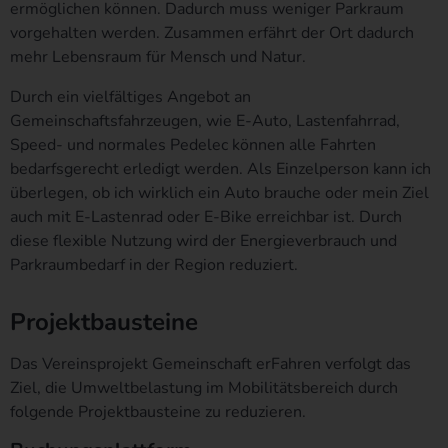
ermöglichen können. Dadurch muss weniger Parkraum
Die betroffene Person kann die Setzung von Cookies durch
vorgehalten werden. Zusammen erfährt der Ort dadurch
unsere Internetseite jederzeit mittels einer entsprechenden
mehr Lebensraum für Mensch und Natur.
Einstellung des genutzten Internetbrowsers verhindern und damit
der Setzung von Cookies dauerhaft widersprechen. Ferner
Durch ein vielfältiges Angebot an
können bereits gesetzte Cookies jederzeit über einen
Gemeinschaftsfahrzeugen, wie E-Auto, Lastenfahrrad,
Internetbrowser oder andere Softwareprogramme gelöscht
Speed- und normales Pedelec können alle Fahrten
werden. Dies ist in allen gängigen Internetbrowsern möglich.
bedarfsgerecht erledigt werden. Als Einzelperson kann ich
Deaktiviert die betroffene Person die Setzung von Cookies in dem
überlegen, ob ich wirklich ein Auto brauche oder mein Ziel
genutzten Internetbrowser, sind unter Umständen nicht alle
Funktionen unserer Internetseite vollumfänglich nutzbar.
auch mit E-Lastenrad oder E-Bike erreichbar ist. Durch
diese flexible Nutzung wird der Energieverbrauch und
Erfassung von allgemeinen Daten und
Parkraumbedarf in der Region reduziert.
Informationen
Projektbausteine
Die Internetseite erfasst mit jedem Aufruf der Internetseite durch
eine betroffene Person oder ein automatisiertes System eine
Das Vereinsprojekt Gemeinschaft erFahren verfolgt das
Reihe von allgemeinen Daten und Informationen. Diese
Ziel, die Umweltbelastung im Mobilitätsbereich durch
allgemeinen Daten und Informationen werden in den Logfiles des
Servers gespeichert. Erfasst werden können die (1) verwendeten
folgende Projektbausteine zu reduzieren.
Browsertypen und Versionen, (2) das vom zugreifenden System