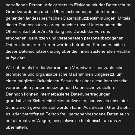
betroffenen Person, erfolgt stets im Einklang mit der Datenschutz-
GEMEINSCHAFT
Grundverordnung und in Übereinstimmung mit den für uns
geltenden landesspezifischen Datenschutzbestimmungen. Mittels
erFAHREN
dieser Datenschutzerklärung möchte unser Unternehmen die
Öffentlichkeit über Art, Umfang und Zweck der von uns
erhobenen, genutzten und verarbeiteten personenbezogenen
Daten informieren. Ferner werden betroffene Personen mittels
Keine Zeit? Hier gibt’s die Kurzform!
dieser Datenschutzerklärung über die ihnen zustehenden Rechte
aufgeklärt.
Schloss Hamborn ist ein dorfähnlicher Zusammenhang im
Wir haben als für die Verarbeitung Verantwortlicher zahlreiche
südlichen Paderborner Land. Auf der Paderborner
technische und organisatorische Maßnahmen umgesetzt, um
Hochebene ein gutes Stück außerhalb von Borchen
einen möglichst lückenlosen Schutz der über diese Internetseite
gelegen, zählt es zu dessen Ortsteil Kirchborchen. Die
verarbeiteten personenbezogenen Daten sicherzustellen.
Entfernung über Land ins Stadtzentrum Paderborn beträgt
Dennoch können Internetbasierte Datenübertragungen
grundsätzlich Sicherheitslücken aufweisen, sodass ein absoluter
lediglich 7,5 Kilometer.
Schutz nicht gewährleistet werden kann. Aus diesem Grund steht
Demografisch hebt sich Schloss Hamborn von der
es jeder betroffenen Person frei, personenbezogene Daten auch
Mehrzahl der Dörfer im Umfeld ab. Dank Einrichtungen der
auf alternativen Wegen, beispielsweise telefonisch, an uns zu
übermitteln.
vollstationären Kinder- und Jugendhilfe,