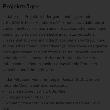
Projektträger
Die Internetseite enthält aufgrund von gesetzlichen Vorschriften
Angaben, die eine schnelle elektronische Kontaktaufnahme zu
Initiator des Projekts ist der gemeinnützige Verein
unserem Unternehmen sowie eine unmittelbare Kommunikation
„TEILBAR Schloss Hamborn e.V.“. Er setzt sich dafür ein, in
mit uns ermöglichen, was ebenfalls eine allgemeine Adresse der
und um Schloss Hamborn einen resourcenschonenden und
sogenannten elektronischen Post (E-Mail-Adresse) umfasst.
gemeinschaftsfördernden Lebensraum zu gestalten.
Sofern eine betroffene Person per E-Mail oder über ein
Kontaktformular den Kontakt mit dem für die Verarbeitung
Dieses Ziel soll vorrangig durch sparsamen Verbrauch und
Verantwortlichen aufnimmt, werden die von der betroffenen
solidarisches Teilen vorhandener privater sowie geeigneter
Person übermittelten personenbezogenen Daten automatisch
noch gemeinsam anzuschaffender Mittel erreicht werden.
gespeichert. Solche auf freiwilliger Basis von einer betroffenen
Jeder Mensch – und deutlicher noch, viele Menschen
Person an den für die Verarbeitung Verantwortlichen übermittelten
miteinander – können konkret etwas für die Erde, den
personenbezogenen Daten werden für Zwecke der Bearbeitung
Umwelt- und Klimaschutz tun.
oder der Kontaktaufnahme zur betroffenen Person gespeichert.
Es erfolgt keine Weitergabe dieser personenbezogenen Daten an
In der Mitgliederversammlung im Januar 2020 wurden
Dritte.
folgende Vereinsbeiträge festgelegt:
– Haushaltsgemeinschaft: 60€/ Jahr
Kommentarfunktion im Blog auf der
– Einzelpersonen: 40€/ Jahr
Internetseite
– Schüler, Studenten & Grundsicherungsbezieher: 10€/
Jahr
Wir bieten den Nutzern auf einem Blog, der sich auf der