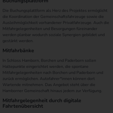
Buchungsplattform
verwendete Betriebssystem, (3) die Internetseite, von welcher ein
zugreifendes System auf unsere Internetseite gelangt
Die Buchungsplattform als Herz des Projektes ermöglicht
(sogenannte Referrer), (4) die Unterwebseiten, welche über ein
die Koordination der Gemeinschaftsfahrzeuge sowie die
zugreifendes System auf unserer Internetseite angesteuert
Ausleihmöglichkeit vorhandener Privatfahrzeuge. Auch die
werden, (5) das Datum und die Uhrzeit eines Zugriffs auf die
Mitfahrgelegenheiten und Besorgungen füreinander
Internetseite, (6) eine Internet-Protokoll-Adresse (IP-Adresse), (7)
werden planbar wodurch soziale Synergien gebildet und
der Internet-Service-Provider des zugreifenden Systems und (8)
sonstige ähnliche Daten und Informationen, die der
gestärkt werden.
Gefahrenabwehr im Falle von Angriffen auf unsere
Mitfahr
bänke
informationstechnologischen Systeme dienen.
Bei der Nutzung dieser allgemeinen Daten und Informationen
In Schloss Hamborn, Borchen und Paderborn sollen
ziehen wird keine Rückschlüsse auf die betroffene Person. Diese
Haltepunkte eingerichtet werden, die spontane
Informationen werden vielmehr benötigt, um (1) die Inhalte
Mitfahrgelegenheiten nach Borchen und Paderborn und
unserer Internetseite korrekt auszuliefern, (2) die Inhalte unserer
zurück ermöglichen. Autofahrer*innen können dort
Internetseite sowie die Werbung für diese zu optimieren, (3) die
Wartende mitnehmen. Das Angebot steht über die
dauerhafte Funktionsfähigkeit unserer
Hamborner Gemeinschaft hinaus jedem zur Verfügung.
informationstechnologischen Systeme und der Technik unserer
Internetseite zu gewährleisten sowie (4) um
Mitfahrgelegenheit durch digitale
Strafverfolgungsbehörden im Falle eines Cyberangriffes die zur
Fahrtenübersicht
Strafverfolgung notwendigen Informationen bereitzustellen. Diese