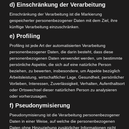
d) Einschränkung der Verarbeitung
Wir sehen zudem Synergieeffekte von Mobilität,
Umweltschutz und praktizierter Nachbarschafthilfe, sodass
Einschränkung der Verarbeitung ist die Markierung
wir darauf hinwirken, ausgehend von Mobilitätsfragen
gespeicherter personenbezogener Daten mit dem Ziel, ihre
Effekte im gemeinschaftlichen Miteinander
und
künftige Verarbeitung einzuschränken.
intergenerationellem Dialog zu erzielen.
e) Profiling
Das soll auf folgendem Weg erreicht werden:
Profiling ist jede Art der automatisierten Verarbeitung
personenbezogener Daten, die darin besteht, dass diese
Nutzung vorhandener Resourcen: Aufbau eines
personenbezogenen Daten verwendet werden, um bestimmte
Portals für die gemeinsame Nutzung vorhandener
persönliche Aspekte, die sich auf eine natürliche Person
Mobilitätsresourcen.
beziehen, zu bewerten, insbesondere, um Aspekte bezüglich
Bereitstellung von Mobilitätsalternativen: E-Mobil,
Arbeitsleistung, wirtschaftlicher Lage, Gesundheit, persönlicher
Vorlieben, Interessen, Zuverlässigkeit, Verhalten, Aufenthaltsort
E-Lastenfahrrad und E-Bikes. Wir sehen darin eine
oder Ortswechsel dieser natürlichen Person zu analysieren
emissionsarme und umweltfreundliche Alternative
oder vorherzusagen.
zum Verbrennungsmotor. Durch die Bereitstellung
f) Pseudonymisierung
von E-Fahrzeugen können Bewohner*innen die
Entscheidung treffen auf ihr individuelles KFZ
Pseudonymisierung ist die Verarbeitung personenbezogener
zeitweilig oder grundsätzlich zu verzichten. So
Daten in einer Weise, auf welche die personenbezogenen
verringern wir mittel- und langfristig Emissionen
Daten ohne Hinzuziehung zusätzlicher Informationen nicht