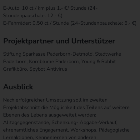
eigenen Interesse des für die Verarbeitung Verantwortlichen,
E-Auto: 10 ct./ km plus 1,- €/ Stunde (24-
damit sich dieser im Falle einer Rechtsverletzung gegebenenfalls
Stundenpauschale: 12,- €)
exkulpieren könnte. Es erfolgt keine Weitergabe dieser erhobenen
E-Fahrräder: 0,50 ct./ Stunde (24-Stundenpauschale: 6,- €)
personenbezogenen Daten an Dritte, sofern eine solche
Weitergabe nicht gesetzlich vorgeschrieben ist oder der
Projektpartner
und Unterstützer
Rechtsverteidigung des für die Verarbeitung Verantwortlichen
dient.
Stiftung Sparkasse Paderborn-Detmold, Stadtwerke
Paderborn, Kornblume Paderborn, Young & Rabbit
Gravatar
Grafikbüro, Spybot Antivirus
Bei Kommentaren wird auf den Gravatar Service von Auttomatic
zurückgegriffen. Gravatar gleicht Ihre Email-Adresse ab und bildet
Ausblick
– sofern Sie dort registriert sind – Ihr Avatar-Bild neben dem
Kommentar ab. Sollten Sie nicht registriert sein, wird kein Bild
Nach erfolgreicher Umsetzung soll im zweiten
angezeigt. Zu beachten ist, dass alle registrierten WordPress-
Projektabschnitt die Möglichkeit des Teilens auf weitere
User automatisch auch bei Gravatar registriert sind. Details zu
Ebenen des Lebens ausgeweitet werden:
Gravatar:
https://de.gravatar.com
Alltagsgegenstände, Schenkung- Abgabe-Verkauf,
ehrenamtliches Engagement, Workshops, Pädagogische
Hosting
Lernaktionen, Kennenlernen von anderen