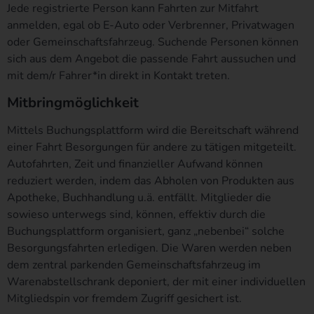
anonym erhobenen Daten und Informationen werden durch uns
Jede registrierte Person kann Fahrten zur Mitfahrt
daher einerseits statistisch und ferner mit dem Ziel ausgewertet,
anmelden, egal ob E-Auto oder Verbrenner, Privatwagen
den Datenschutz und die Datensicherheit in unserem
oder Gemeinschaftsfahrzeug. Suchende Personen können
Unternehmen zu erhöhen, um letztlich ein optimales Schutzniveau
sich aus dem Angebot die passende Fahrt aussuchen und
für die von uns verarbeiteten personenbezogenen Daten
mit dem/r Fahrer*in direkt in Kontakt treten.
sicherzustellen. Die anonymen Daten der Server-Logfiles werden
getrennt von allen durch eine betroffene Person angegebenen
Mitbringmöglichkeit
personenbezogenen Daten gespeichert.
Mittels Buchungsplattform wird die Bereitschaft während
einer Fahrt Besorgungen für andere zu tätigen mitgeteilt.
Registrierung auf unserer Internetseite
Autofahrten, Zeit und finanzieller Aufwand können
Die betroffene Person hat die Möglichkeit, sich auf der
reduziert werden, indem das Abholen von Produkten aus
Internetseite des für die Verarbeitung Verantwortlichen unter
Apotheke, Buchhandlung u.ä. entfällt. Mitglieder die
Angabe von personenbezogenen Daten zu registrieren. Welche
sowieso unterwegs sind, können, effektiv durch die
personenbezogenen Daten dabei an den für die Verarbeitung
Buchungsplattform organisiert, ganz „nebenbei“ solche
Verantwortlichen übermittelt werden, ergibt sich aus der jeweiligen
Besorgungsfahrten erledigen. Die Waren werden neben
Eingabemaske, die für die Registrierung verwendet wird. Die von
dem zentral parkenden Gemeinschaftsfahrzeug im
der betroffenen Person eingegebenen personenbezogenen Daten
Warenabstellschrank deponiert, der mit einer individuellen
werden ausschließlich für die interne Verwendung bei dem für die
Verarbeitung Verantwortlichen und für eigene Zwecke erhoben
Mitgliedspin vor fremdem Zugriff gesichert ist.
und gespeichert. Der für die Verarbeitung Verantwortliche kann