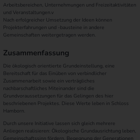
Die von uns in Anspruch genommenen Hosting-Leistungen dienen
Arbeitsbereichen, Unternehmungen und Freizeitaktivitäten
der Zurverfügungstellung der folgenden Leistungen: Infrastruktur-
und Veranstaltungen.v
und Plattformdienstleistungen, Rechenkapazität, Speicherplatz
Nach erfolgreicher Umsetzung der Ideen können
und Datenbankdienste, Sicherheitsleistungen sowie technische
Projekterfahrungen und -bausteine in andere
Wartungsleistungen, die wir zum Zwecke des Betriebs dieses
Gemeinschaften weitergetragen werden.
Onlineangebotes einsetzen.
Hierbei verarbeiten wir, bzw. unser Hostinganbieter
Zusammenfassung
Bestandsdaten, Kontaktdaten, Inhaltsdaten, Vertragsdaten,
Nutzungsdaten, Meta- und Kommunikationsdaten von Kunden,
Die ökologisch orientierte Grundeinstellung, eine
Interessenten und Besuchern dieses Onlineangebotes auf
Bereitschaft für das Einüben von verbindlicher
Grundlage unserer berechtigten Interessen an einer effizienten
Zusammenarbeit sowie ein verträgliches
und sicheren Zurverfügungstellung dieses Onlineangebotes gem.
nachbarschaftliches Miteinander sind die
Art. 6 Abs. 1 lit. f DSGVO i.V.m. Art. 28 DSGVO (Abschluss
Auftragsverarbeitungsvertrag).
Grundvoraussetzungen für das Gelingen des hier
beschriebenen Projektes. Diese Werte leben in Schloss
Routinemäßige Löschung und Sperrung
Hamborn.
von personenbezogenen Daten
Durch unsere Initiative lassen sich gleich mehrere
Der für die Verarbeitung Verantwortliche verarbeitet und speichert
Anliegen realisieren: Ökologische Grundausrichtung leben,
personenbezogene Daten der betroffenen Person nur für den
Gemeinschaftssinn fördern, Begegnung der Generationen