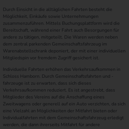
Cookies enthalten, zu unterscheiden. Ein bestimmter
Durch Einsicht
in die alltäglichen Fahrten besteht die
Internetbrowser kann über die eindeutige Cookie-ID
Möglichkeit, Einkäufe sowie Unternehmungen
wiedererkannt und identifiziert werden.
zusammenzuführen. Mittels Buchungsplattform wird die
Durch den Einsatz von Cookies kann den Nutzern dieser
Bereitschaft, während einer Fahrt auch Besorgungen für
Internetseite nutzerfreundlichere Services bereitstellen, die ohne
andere zu tätigen, mitgeteilt. Die Waren werden neben
die Cookie-Setzung nicht möglich wären.
dem zentral parkenden Gemeinschaftsfahrzeug im
Mittels eines Cookies können die Informationen und Angebote auf
Warenabstellschrank deponiert, der mit einer individuellen
unserer Internetseite im Sinne des Benutzers optimiert werden.
Mitgliedspin vor fremdem Zugriff gesichert ist.
Cookies ermöglichen uns, wie bereits erwähnt, die Benutzer
unserer Internetseite wiederzuerkennen. Zweck dieser
Individuelle Fahrten erhöhen das Verkehrsaufkommen in
Wiedererkennung ist es, den Nutzern die Verwendung unserer
Schloss Hamborn. Durch Gemeinschaftsfahrten und -
Internetseite zu erleichtern. Der Benutzer einer Internetseite, die
fahrzeuge ist zu erwarten, dass sich dieses
Cookies verwendet, muss beispielsweise nicht bei jedem Besuch
Verkehrsaufkommen reduziert. Es ist angestrebt, dass
der Internetseite erneut seine Zugangsdaten eingeben, weil dies
Mitglieder des Vereins auf die Anschaffung eines
von der Internetseite und dem auf dem Computersystem des
Zweitwagens oder generell auf ein Auto verzichten, da sich
Benutzers abgelegten Cookie übernommen wird. Ein weiteres
eine Vielzahl an Möglichkeiten der Mitfahrt bieten oder
Beispiel ist das Cookie eines Warenkorbes im Online-Shop. Der
Individualfahrten mit dem Gemeinschaftsfahrzeug erledigt
Online-Shop merkt sich die Artikel, die ein Kunde in den virtuellen
werden, die dann ihrerseits Mitfahrt für andere
Warenkorb gelegt hat, über ein Cookie.