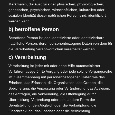
sowie vielen weiteren Betrieben und Initiativen mehr.
Merkmalen, die Ausdruck der physischen, physiologischen,
genetischen, psychischen, wirtschaftlichen, kulturellen oder
Patient*innen der Reha-Klinik sind ebenso
sozialen Identität dieser natürlichen Person sind, identifiziert
Bewohner*innen auf Zeit wie Dozierende, Lernende,
werden kann.
Praktikant*innen und Mitarbeitende aus
b) betroffene Person
anthroposophischen Netzwerken. Diese Gruppen
verbindet, dass sie noch nicht, nicht mehr oder für eine
Betroffene Person ist jede identifizierte oder identifizierbare
Weile nicht am klassischen Mobilitätskonzept des
natürliche Person, deren personenbezogene Daten von dem für
individuellen KFZ-Verkehrs teilhaben können oder wollen.
die Verarbeitung Verantwortlichen verarbeitet werden.
Die Versorgung des Dorfes mit ÖPNV ist aktuell und
c) Verarbeitung
absehbar deutlich unzureichend, insbesondere in den
Abend-, Nacht- und frühen Morgenstunden sowie an
Verarbeitung ist jeder mit oder ohne Hilfe automatisierter
Verfahren ausgeführte Vorgang oder jede solche Vorgangsreihe
Wochenenden und Feiertagen. Da aber die 500 hier
im Zusammenhang mit personenbezogenen Daten wie das
ansässigen und arbeitenden Einwohner*innen Schloss
Erheben, das Erfassen, die Organisation, das Ordnen, die
Hamborns darauf angewiesen sind mobil zu sein für
Speicherung, die Anpassung oder Veränderung, das Auslesen,
Nahversorgung, Kultur, Pflege von Freundschaften im
das Abfragen, die Verwendung, die Offenlegung durch
Umfeld sowie Zugang zum Regional- und Fernverkehr sind
Übermittlung, Verbreitung oder eine andere Form der
innovative Mobilitätskonzepte ein wesentlicher Punkt
Bereitstellung, den Abgleich oder die Verknüpfung, die
nachhaltiger und zukunftsorientierter Dorfentwicklung.
Einschränkung, das Löschen oder die Vernichtung.