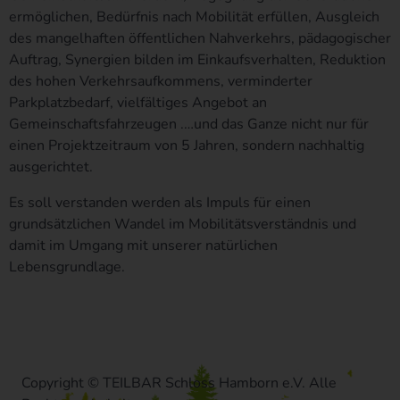
Zeitraum, der zur Erreichung des Speicherungszwecks
ermöglichen, Bedürfnis nach Mobilität erfüllen, Ausgleich
erforderlich ist oder sofern dies durch den Europäischen
des mangelhaften öffentlichen Nahverkehrs, pädagogischer
Richtlinien- und Verordnungsgeber oder einen anderen
Auftrag, Synergien bilden im Einkaufsverhalten, Reduktion
Gesetzgeber in Gesetzen oder Vorschriften, welchen der für die
des hohen Verkehrsaufkommens, verminderter
Verarbeitung Verantwortliche unterliegt, vorgesehen wurde.
Parkplatzbedarf, vielfältiges Angebot an
Entfällt der Speicherungszweck oder läuft eine vom Europäischen
Gemeinschaftsfahrzeugen .…und das Ganze nicht nur für
Richtlinien- und Verordnungsgeber oder einem anderen
einen Projektzeitraum von 5 Jahren, sondern nachhaltig
zuständigen Gesetzgeber vorgeschriebene Speicherfrist ab,
ausgerichtet.
werden die personenbezogenen Daten routinemäßig und
entsprechend den gesetzlichen Vorschriften gesperrt oder
Es soll verstanden werden als Impuls für einen
gelöscht.
grundsätzlichen Wandel im Mobilitätsverständnis und
damit im Umgang mit unserer natürlichen
Rechte der betroffenen Person
Lebensgrundlage.
a) Recht auf Bestätigung
Jede betroffene Person hat das vom Europäischen Richtlinien-
und Verordnungsgeber eingeräumte Recht, von dem für die
Verarbeitung Verantwortlichen eine Bestätigung darüber zu
verlangen, ob sie betreffende personenbezogene Daten
Copyright © TEILBAR Schloss Hamborn e.V. Alle
verarbeitet werden. Möchte eine betroffene Person dieses