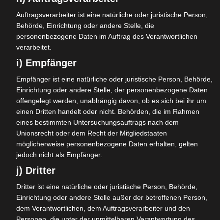
Anlass und Zielsetzung der
Auftragsverarbeiter ist eine natürliche oder juristische Person,
Maßnahme
Behörde, Einrichtung oder andere Stelle, die
personenbezogene Daten im Auftrag des Verantwortlichen
Der Anlass der Maßnahme entspringt dem Wunsch der
verarbeitet.
Einwohner*innen Schloss Hamborns neben ökologisch
i) Empfänger
erzeugten Lebensmitteln, Heizenergie aus
Empfänger ist eine natürliche oder juristische Person, Behörde,
nachwachsenden Rohstoffen und grünem Strom zukünftig
Einrichtung oder andere Stelle, der personenbezogene Daten
auch im Bereich der Mobilität Möglichkeiten zu nutzen, die
offengelegt werden, unabhängig davon, ob es sich bei ihr um
ihrer ökologischen Grundeinstellung gerecht werden.
einen Dritten handelt oder nicht. Behörden, die im Rahmen
eines bestimmten Untersuchungsauftrags nach dem
Ein zweites großes Anliegen besteht darin, den sozialen
Unionsrecht oder dem Recht der Mitgliedstaaten
Zusammenhalt der Dorfbewohner durch neue Formen der
möglicherweise personenbezogene Daten erhalten, gelten
Vernetzung zu stärken. Durch das beständige Wachstum
jedoch nicht als Empfänger.
und die vielfältigen Ausprägungen der gesamten
j) Dritter
Einrichtung, kann dem Einzelnen der Gesamtüberblick
verloren gehen. Um Gemeinschaft im Dorf über die
Dritter ist eine natürliche oder juristische Person, Behörde,
arbeitsbedingten Beziehungen hinaus wieder als Einheit
Einrichtung oder andere Stelle außer der betroffenen Person,
erlebbar zu machen, wollen wir Begegnungen und
dem Verantwortlichen, dem Auftragsverarbeiter und den
Personen, die unter der unmittelbaren Verantwortung des