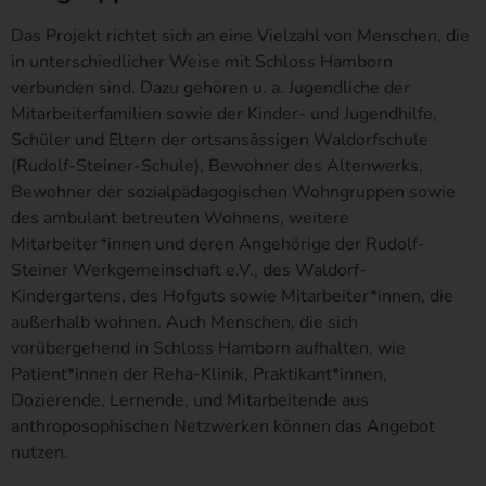
personenbezogener Daten dient dem für die Verarbeitung
Verantwortlichen dazu, der betroffenen Person Inhalte oder
Das Projekt richtet sich an eine Vielzahl von Menschen, die
Leistungen anzubieten, die aufgrund der Natur der Sache nur
in unterschiedlicher Weise mit Schloss Hamborn
registrierten Benutzern angeboten werden können. Registrierten
verbunden sind. Dazu gehören u. a. Jugendliche der
Personen steht die Möglichkeit frei, die bei der Registrierung
Mitarbeiterfamilien sowie der Kinder- und Jugendhilfe,
angegebenen personenbezogenen Daten jederzeit abzuändern
Schüler und Eltern der ortsansässigen Waldorfschule
oder vollständig aus dem Datenbestand des für die Verarbeitung
(Rudolf-Steiner-Schule), Bewohner des Altenwerks,
Verantwortlichen löschen zu lassen.
Bewohner der sozialpädagogischen Wohngruppen sowie
Der für die Verarbeitung Verantwortliche erteilt jeder betroffenen
des ambulant betreuten Wohnens, weitere
Person jederzeit auf Anfrage Auskunft darüber, welche
Mitarbeiter*innen und deren Angehörige der Rudolf-
personenbezogenen Daten über die betroffene Person
Steiner Werkgemeinschaft e.V., des Waldorf-
gespeichert sind. Ferner berichtigt oder löscht der für die
Kindergartens, des Hofguts sowie Mitarbeiter*innen, die
Verarbeitung Verantwortliche personenbezogene Daten auf
außerhalb wohnen. Auch Menschen, die sich
Wunsch oder Hinweis der betroffenen Person, soweit dem keine
vorübergehend in Schloss Hamborn aufhalten, wie
gesetzlichen Aufbewahrungspflichten entgegenstehen. Die
Patient*innen der Reha-Klinik, Praktikant*innen,
Gesamtheit der Mitarbeiter des für die Verarbeitung
Dozierende, Lernende, und Mitarbeitende aus
Verantwortlichen stehen der betroffenen Person in diesem
anthroposophischen Netzwerken können das Angebot
Zusammenhang als Ansprechpartner zur Verfügung.
nutzen.
Kontaktmöglichkeit über die Internetseite