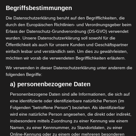
Kompetenzförderung (Jugendsozialarbeit, teilweise mit
Begriffsbestimmungen
externen Teilnehmer*innen), Waldorfschule und Waldorf-
Förderschule (insgesamt ca. 600 Kinder und Jugendliche),
Die Datenschutzerklärung beruht auf den Begrifflichkeiten, die
Hilfen für junge Erwachsene (ambulant betreutes Wohnen)
durch den Europäischen Richtlinien- und Verordnungsgeber beim
sowie einer wachsenden Mitarbeiter*innenzahl mit oftmals
Erlass der Datenschutz-Grundverordnung (DS-GVO) verwendet
kinderreichen Familien ist der Anteil junger Menschen
wurden. Unsere Datenschutzerklärung soll sowohl für die
überdurchschnittlich hoch.
Öffentlichkeit als auch für unsere Kunden und Geschäftspartner
einfach lesbar und verständlich sein. Um dies zu gewährleisten,
Die Vielfältigkeit Hamborns wird weiterhin deutlich durch
möchten wir vorab die verwendeten Begrifflichkeiten erläutern.
die biologisch-dynamische Land- und Forstwirtschaft mit
Wir verwenden in dieser Datenschutzerklärung unter anderem die
angeschlossener Nutzung erneuerbarer Energien, den
folgenden Begriffe:
Naturkostladen NATURA sowie zwei weiteren
a) personenbezogene Daten
Einzelhandelsgeschäften, das Café Alte Schule, das
Altenwerk mit großem Pflegebereich, die Reha-Klinik, eine
Personenbezogene Daten sind alle Informationen, die sich auf
Vollholzschreinerei, eine Zweiradwerkstatt,
eine identifizierte oder identifizierbare natürliche Person (im
Gemüsegärtnerei, Reitstall, Obsthof mit Staudengärtnerei,
Folgenden "betroffene Person") beziehen. Als identifizierbar
die Medienwerkstatt (Fa. Daruf, deutscher Auslandsdienst
wird eine natürliche Person angesehen, die direkt oder indirekt,
insbesondere mittels Zuordnung zu einer Kennung wie einem
für Rundfunk und Fernsehen), den Verlag Ch. Möllmann als
Namen, zu einer Kennnummer, zu Standortdaten, zu einer
Buchverlag, die Demeter-Imkerei (sabienenimkerei.de),
Online-Kennung oder zu einem oder mehreren besonderen