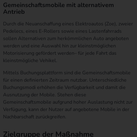
Gemeinschaftsmobile mit alternativem
die Weitergabe an einen oder mehrere Auftragsverarbeiter,
Antrieb
beispielsweise einen Paketdienstleister, veranlassen, der die
personenbezogenen Daten ebenfalls ausschließlich für eine
Durch die Neuanschaffung eines Elektroautos (Zoe), zweier
interne Verwendung, die dem für die Verarbeitung
Pedelecs, eines E-Rollers sowie eines Lastenfahrrads
Verantwortlichen zuzurechnen ist, nutzt.
sollen Alternativen zum herkömmlichen Auto angeboten
Durch eine Registrierung auf der Internetseite des für die
werden und eine Auswahl hin zur kleinstmöglichen
Verarbeitung Verantwortlichen wird ferner die vom Internet-
Motorisierung gefördert werden– für jede Fahrt das
Service-Provider (ISP) der betroffenen Person vergebene IP-
kleinstmögliche Vehikel.
Adresse, das Datum sowie die Uhrzeit der Registrierung
gespeichert. Die Speicherung dieser Daten erfolgt vor dem
Mittels Buchungsplattform sind die Gemeinschaftsmobile
Hintergrund, dass nur so der Missbrauch unserer Dienste
für einen definierten Zeitraum nutzbar. Unterschiedliche
verhindert werden kann, und diese Daten im Bedarfsfall
Buchungsmodi erhöhen die Verfügbarkeit und damit die
ermöglichen, begangene Straftaten aufzuklären. Insofern ist die
Ausnutzung der Mobile. Stehen diese
Speicherung dieser Daten zur Absicherung des für die
Gemeinschaftsmobile aufgrund hoher Auslastung nicht zur
Verarbeitung Verantwortlichen erforderlich. Eine Weitergabe
Verfügung, kann der Nutzer auf angebotene Mobile in der
dieser Daten an Dritte erfolgt grundsätzlich nicht, sofern keine
Nachbarschaft zurückgreifen.
gesetzliche Pflicht zur Weitergabe besteht oder die Weitergabe
der Strafverfolgung dient.
Zielgruppe der Maßnahme
Die Registrierung der betroffenen Person unter freiwilliger Angabe