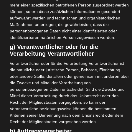
und erreichen darüber hinaus einen Flächengewinn,
mehr einer spezifischen betroffenen Person zugeordnet werden
da der Bedarf an Abstellflächen und neuen Straßen
können, sofern diese zusätzlichen Informationen gesondert
verringert wird.
aufbewahrt werden und technischen und organisatorischen
Maßnahmen unterliegen, die gewährleisten, dass die
Informationsveranstaltungen und Netzwerkarbeit zu
personenbezogenen Daten nicht einer identifizierten oder
Themen wie Nachhaltigkeit und Umweltschutz
identifizierbaren natürlichen Person zugewiesen werden.
begleiten das Projekt.
g) Verantwortlicher oder für die
Schon das Energiekonzept von Schloss Hamborn versucht
Verarbeitung Verantwortlicher
Schädigungen der Umwelt zu verringern um „der
Verantwortlicher oder für die Verarbeitung Verantwortlicher ist
Verantwortung für künftige Generationen gerade im
die natürliche oder juristische Person, Behörde, Einrichtung
Hinblick auf die Frage des Klimaschutzes gerecht zu
oder andere Stelle, die allein oder gemeinsam mit anderen über
werden“. Durch Wärmeversorgung aus Heizwerken auf
die Zwecke und Mittel der Verarbeitung von
Basis von Holzhackschnitzeln, Stromerzeugung mittels
personenbezogenen Daten entscheidet. Sind die Zwecke und
Fotovoltaikanlagen sowie dem Bezug von Ökostrom lässt
Mittel dieser Verarbeitung durch das Unionsrecht oder das
sich erkennen, dass das Thema Nachhaltigkeit in Hamborn
Recht der Mitgliedstaaten vorgegeben, so kann der
verankert ist. Dies wird auch und besonders durch die
Verantwortliche beziehungsweise können die bestimmten
Kriterien seiner Benennung nach dem Unionsrecht oder dem
Vielzahl der nach Demeter-Richtlinien arbeitenden
Recht der Mitgliedstaaten vorgesehen werden.
ökologischen Betriebe deutlich.
h) Auftragsverarbeiter