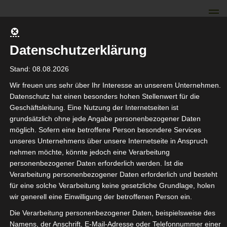
Skip
to
content
Datenschutzerklärung
TEILBAR Schloss
Stand: 08.08.2026
Hamborn e. V.
Wir freuen uns sehr über Ihr Interesse an unserem Unternehmen.
Datenschutz hat einen besonders hohen Stellenwert für die
Geschäftsleitung. Eine Nutzung der Internetseiten ist
grundsätzlich ohne jede Angabe personenbezogener Daten
Gemeinschaft erFahren
möglich. Sofern eine betroffene Person besondere Services
unseres Unternehmens über unsere Internetseite in Anspruch
nehmen möchte, könnte jedoch eine Verarbeitung
personenbezogener Daten erforderlich werden. Ist die
Verarbeitung personenbezogener Daten erforderlich und besteht
Fahrzeugdaten
für eine solche Verarbeitung keine gesetzliche Grundlage, holen
wir generell eine Einwilligung der betroffenen Person ein.
13. Juni 2022
Patrick Kolla-ten Venne
Die Verarbeitung personenbezogener Daten, beispielsweise des
Namens, der Anschrift, E-Mail-Adresse oder Telefonnummer einer